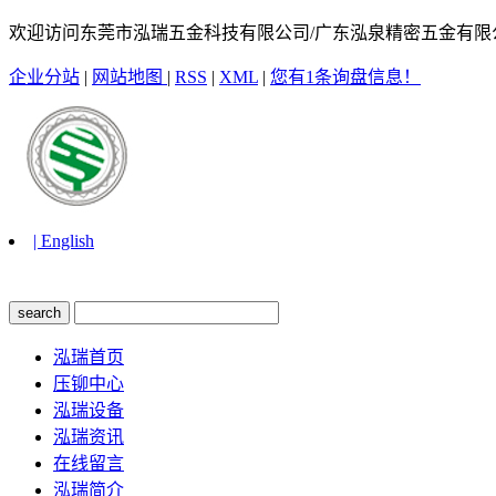
欢迎访问东莞市泓瑞五金科技有限公司/广东泓泉精密五金有限
企业分站
|
网站地图
|
RSS
|
XML
|
您有
1
条询盘信息！
| English
泓瑞首页
压铆中心
泓瑞设备
泓瑞资讯
在线留言
泓瑞简介