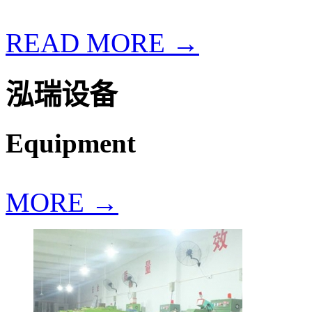
READ MORE →
泓瑞设备
Equipment
MORE →