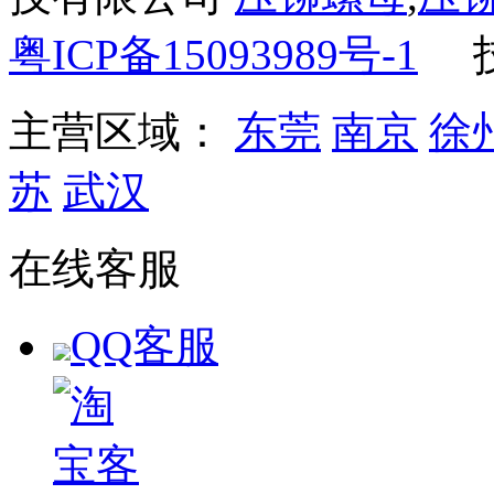
粤ICP备15093989号-1
主营区域：
东莞
南京
徐
苏
武汉
在线客服
QQ客服