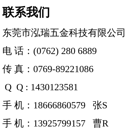
联系我们
东莞市泓瑞五金科技有限公司
电 话：(0762) 280 6889
传 真：0769-89221086
Q Q : 1430123581
手 机：18666860579 张S
手 机：13925799157 曹R