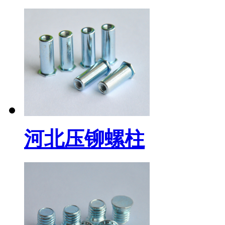
河北压铆螺柱