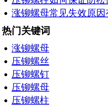
涨铆螺母常见失效原因
热门关键词
涨铆螺母
压铆螺丝
压铆螺钉
压铆螺母
压铆螺柱