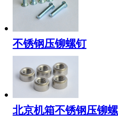
不锈钢压铆螺钉
北京机箱不锈钢压铆螺