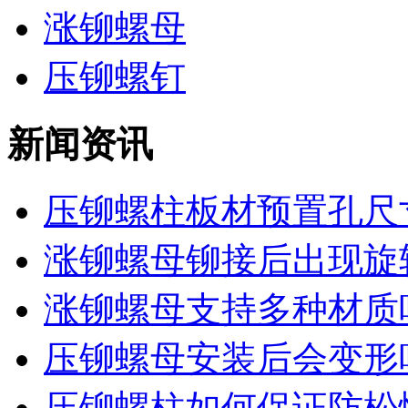
涨铆螺母
压铆螺钉
新闻资讯
压铆螺柱板材预置孔尺寸
涨铆螺母铆接后出现旋转
涨铆螺母支持多种材质
压铆螺母安装后会变形
压铆螺柱如何保证防松