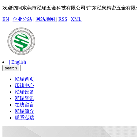
欢迎访问东莞市泓瑞五金科技有限公司/广东泓泉精密五金有限
EN
|
企业分站
|
网站地图
|
RSS
|
XML
| English
泓瑞首页
压铆中心
泓瑞设备
泓瑞资讯
在线留言
泓瑞简介
联系泓瑞