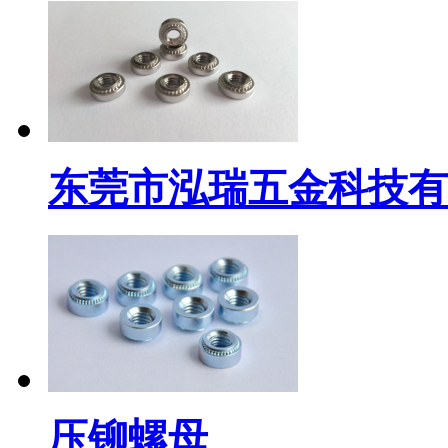
东莞市泓瑞五金科技有
压铆螺母