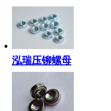
泓瑞压铆螺母