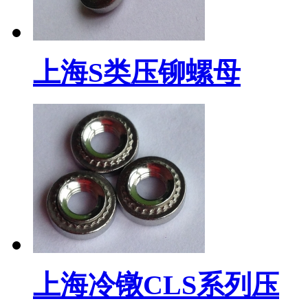
上海S类压铆螺母
上海冷镦CLS系列压