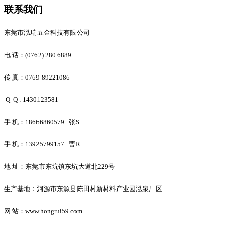
联系我们
东莞市泓瑞五金科技有限公司
电 话：(0762) 280 6889
传 真：0769-89221086
Q Q : 1430123581
手 机：18666860579 张S
手 机：13925799157 曹R
地 址：东莞市东坑镇东坑大道北229号
生产基地：河源市东源县陈田村新材料产业园泓泉厂区
网 站：www.hongrui59.com