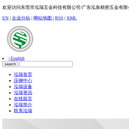
欢迎访问东莞市泓瑞五金科技有限公司/广东泓泉精密五金有限
EN
|
企业分站
|
网站地图
|
RSS
|
XML
| English
泓瑞首页
压铆中心
泓瑞设备
泓瑞资讯
在线留言
泓瑞简介
联系泓瑞