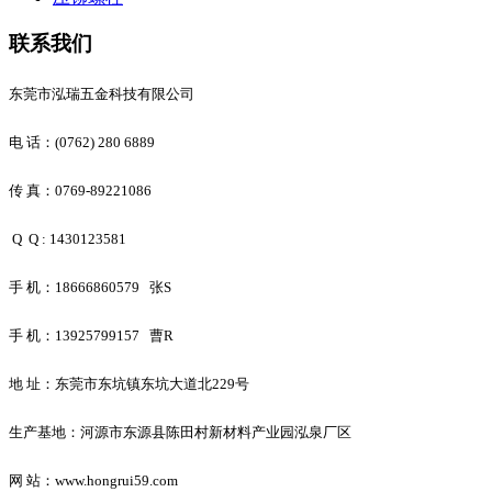
联系我们
东莞市泓瑞五金科技有限公司
电 话：(0762) 280 6889
传 真：0769-89221086
Q Q : 1430123581
手 机：18666860579 张S
手 机：13925799157 曹R
地 址：东莞市东坑镇东坑大道北229号
生产基地：河源市东源县陈田村新材料产业园泓泉厂区
网 站：www.hongrui59.com