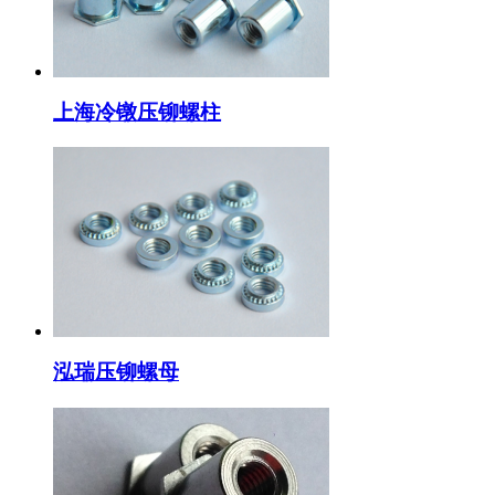
上海冷镦压铆螺柱
泓瑞压铆螺母