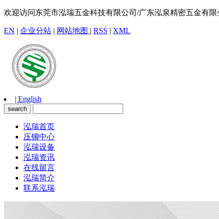
欢迎访问东莞市泓瑞五金科技有限公司/广东泓泉精密五金有限
EN
|
企业分站
|
网站地图
|
RSS
|
XML
| English
泓瑞首页
压铆中心
泓瑞设备
泓瑞资讯
在线留言
泓瑞简介
联系泓瑞