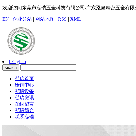
欢迎访问东莞市泓瑞五金科技有限公司/广东泓泉精密五金有限
EN
|
企业分站
|
网站地图
|
RSS
|
XML
| English
泓瑞首页
压铆中心
泓瑞设备
泓瑞资讯
在线留言
泓瑞简介
联系泓瑞