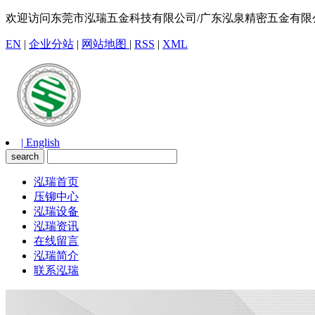
欢迎访问东莞市泓瑞五金科技有限公司/广东泓泉精密五金有限
EN
|
企业分站
|
网站地图
|
RSS
|
XML
| English
泓瑞首页
压铆中心
泓瑞设备
泓瑞资讯
在线留言
泓瑞简介
联系泓瑞