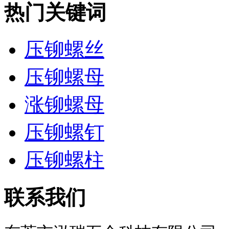
热门关键词
压铆螺丝
压铆螺母
涨铆螺母
压铆螺钉
压铆螺柱
联系我们