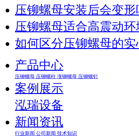
压铆螺母安装后会变形
压铆螺母适合高震动环
如何区分压铆螺母的实
产品中心
压铆螺母
压铆螺柱
涨铆螺母
压铆螺钉
案例展示
泓瑞设备
新闻资讯
行业新闻
公司新闻
技术知识