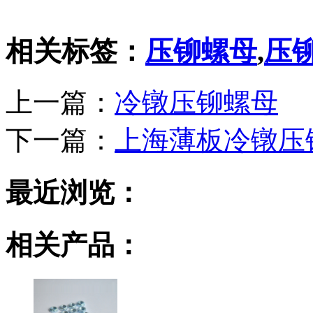
相关标签：
压铆螺母
,
压
上一篇：
冷镦压铆螺母
下一篇：
上海薄板冷镦压
最近浏览：
相关产品：