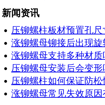
新闻资讯
压铆螺柱板材预置孔尺寸
涨铆螺母铆接后出现旋转
涨铆螺母支持多种材质
压铆螺母安装后会变形
压铆螺柱如何保证防松
涨铆螺母常见失效原因