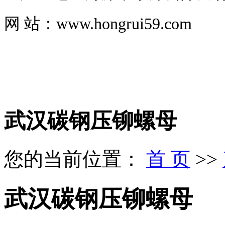
网 站：www.hongrui59.com
武汉碳钢压铆螺母
您的当前位置：
首 页
>>
武汉碳钢压铆螺母