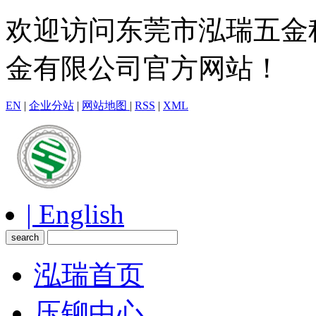
欢迎访问东莞市泓瑞五金
金有限公司官方网站！
EN
|
企业分站
|
网站地图
|
RSS
|
XML
| English
泓瑞首页
压铆中心