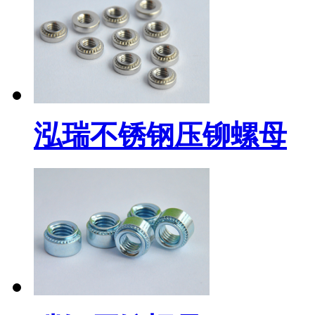
泓瑞不锈钢压铆螺母