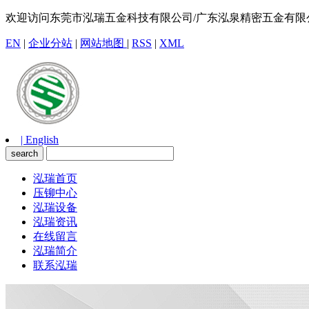
欢迎访问东莞市泓瑞五金科技有限公司/广东泓泉精密五金有限
EN
|
企业分站
|
网站地图
|
RSS
|
XML
| English
泓瑞首页
压铆中心
泓瑞设备
泓瑞资讯
在线留言
泓瑞简介
联系泓瑞