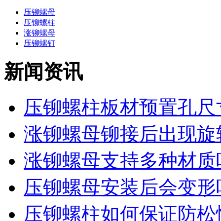
压铆螺母
压铆螺柱
涨铆螺母
压铆螺钉
新闻资讯
压铆螺柱板材预置孔尺寸
涨铆螺母铆接后出现旋转
涨铆螺母支持多种材质
压铆螺母安装后会变形
压铆螺柱如何保证防松