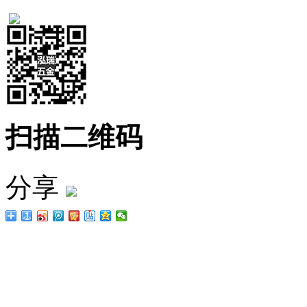
扫描二维码
分享