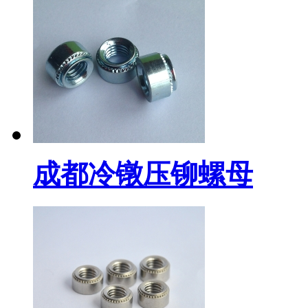
成都冷镦压铆螺母