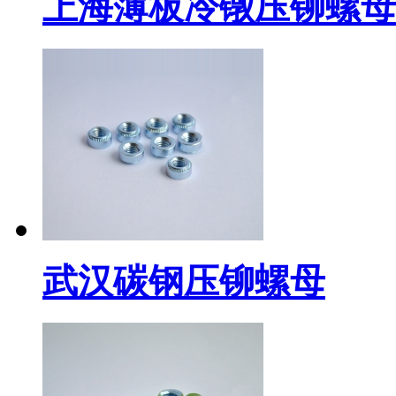
上海薄板冷镦压铆螺母
武汉碳钢压铆螺母