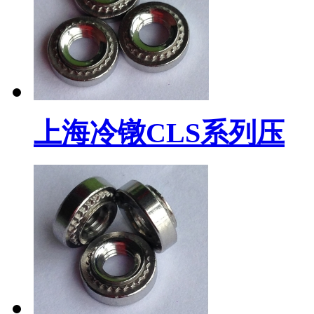
上海冷镦CLS系列压