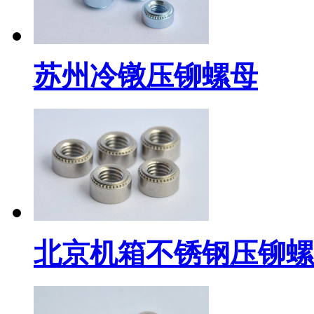
苏州冷镦压铆螺母
北京机箱不锈钢压铆螺