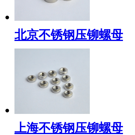
北京不锈钢压铆螺母
上海不锈钢压铆螺母