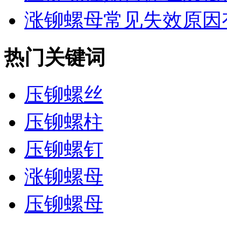
涨铆螺母常见失效原因
热门关键词
压铆螺丝
压铆螺柱
压铆螺钉
涨铆螺母
压铆螺母