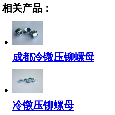
相关产品：
成都冷镦压铆螺母
冷镦压铆螺母